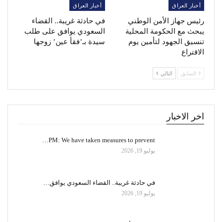
أخبار العراق
أخبار العراق
رئيس جهاز الأمن الوطني
في حادثة غريبة.. القضاء
يبحث مع الحكومة المحلية
السعودي يوافق على طلب
تنسيق الجهود لتأمين يوم
سيدة بـ’فقأ عين’ زوجها
الاقتراع
السابق
التالي
اخر الاخبار
PM: We have taken measures to prevent…
يوليو 19, 2026
في حادثة غريبة.. القضاء السعودي يوافق…
يوليو 19, 2026