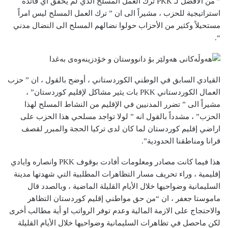
” من الأفضل لـ PKK ترك العمل المسلح الذي لم يحقق أي فائدة
استراتيجية للحزب ، مشيراً الى ان ” ترك العمل المسلح ليس امراً
مستحيلاً وكثير من الأحزاب حولوا نضالهم المسلح الى النضال مدني
“.
القيادي السابق في الوطني الكوردستاني ، أوضح بالقول ، ان ” حزب
العمال الكوردستاني PKK بات يثير مشاكل لإقليم كوردستان” ،
مشيراً الى ” تضرر المدنيين في الإقليم من النشاط المسلح لهذا
الحزب” ، مشدداً بالقول انه ” لولا تواجد مسلحي هذا الحزب على
اراضي إقليم كوردستان لما كان لدى تركيا الحجة والمبرر لقصف
قرانا ومناطقنا الحدودية”.
هذا فيما كانت مصادر ومعلومات أفادت بوقوف PKK وانصاره وايادي
إقليمية ، وراء تحريف مسار التظاهرات المطلبية التي شهدتها مدينة
السليمانية وضواحيها خلال الأيام القليلة الماضية ، وبالصدد قال
ماموستا جعفر ، ان “من حق مواطني إقليم كوردستان التظاهر
والاحتجاج على الازمة المالية وعدم توفر الرواتب او أية مطالب أخرى
لكن ماحصل في تظاهرات السليمانية وضواحيها خلال الأيام القليلة