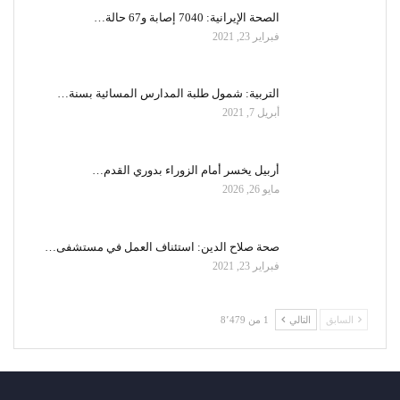
الصحة الإيرانية: 7040 إصابة و67 حالة…
فبراير 23, 2021
التربية: شمول طلبة المدارس المسائية بسنة…
أبريل 7, 2021
أربيل يخسر أمام الزوراء بدوري القدم…
مايو 26, 2026
صحة صلاح الدين: استئناف العمل في مستشفى…
فبراير 23, 2021
السابق
التالي
1 من 8٬479