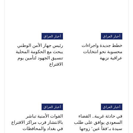
أخبار العراق
أخبار العراق
خطط جديدة واجراءات
رئيس جهاز الأمن الوطني
محسوبة نحو انتخابات
يبحث مع الحكومة المحلية
عراقية نزيهة
تنسيق الجهود لتأمين يوم
الاقتراع
أخبار العراق
أخبار العراق
في حادثة غريبة.. القضاء
القوات الأمنية تباشر
السعودي يوافق على طلب
بالانتشار قرب مراكز الاقتراع
سيدة بـ’فقأ عين’ زوجها
في بغداد والمحافظات