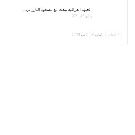
الجبهة العراقية تبحث مع مسعود البارزاني…
يناير 18, 2021
السابق
التالي
1 من 8٬479