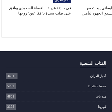
أخبار العراق
الوطني يبحث مع
في حادثة غريبة.. القضاء السعودي يوافق
نسيق الجهود لتأمين
على طلب سيدة بـ’فقأ عين’ زوجها
الفئات الشعبية
أخبار العراق
34811
5252
English News
منوعات
4861
كورونا
3375