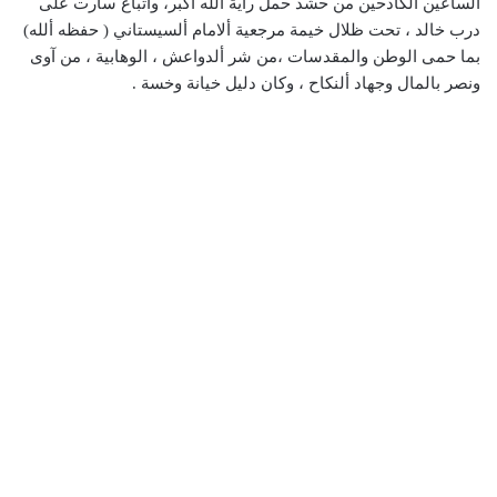
الساعين الكادحين من حشد حمل راية ألله أكبر، وأتباع سارت على
درب خالد ، تحت ظلال خيمة مرجعية ألامام ألسيستاني ( حفظه ألله)
بما حمى الوطن والمقدسات ،من شر ألدواعش ، الوهابية ، من آوى
ونصر بالمال وجهاد ألنكاح ، وكان دليل خيانة وخسة .