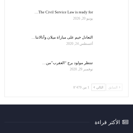
The Civil Service Law is ready for…
يونيو 20, 2026
التعادل خيم على مباراة ميلان وأتالانتا…
أغسطس 24, 2020
تنتظر مولود برج “العقرب”من…
نوفمبر 29, 2020
السابق
التالي
1 من 8٬479
الأكثر قراءة