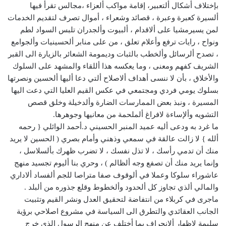
بإختلاف أشكال ألتعبير، إقامة مواكب ألعزاء ،مجالس تقرأ فيها
ألسيرة كعبرة وعبرة ، قصائد وشعراء ، أموال تصرف لتقديم الخدمات
لمن يسيرمشيا على ألاقدام ، ألبيوت وألجدران تلبس السواد لطم
ونواح ، رايات ترفع وأعلام تعلق ، من على منابر ألحسينيات وألجوامع
، تصدح ألرسائل وألخطب بالثبات وديمومة الشعائر بالزيارة الى القبر
الشريف كفهم ومعنى ، وما يعكسه هذا أللقاء والمشهد على السلوك
والأخلاق ، بأن لا ننسى أهداف ألاصلاح ألتي دعا أليها ألحسين ونصرتها
بسلوك يومي فردي ومجتمعي في عكس القيم العليا التي دعت اليها
المسيرة ، ونبذ بعض الممارسات الضارة وألدخيلة وخلق قصص
التشويه وألإساءة لافراغ ألملحمة من معانيها وجوهرها.
ما غرد به ودعى أليه عميد المنبر الحسيني د.أحمد الوائلي { رحمه
ألله } لا زالت عالقة في سمعي وذهني وأمام بصري ( الحسين لا يريد
منك أن تدمي رأسك ، لا تذل نفسك ، لا تضرب ظهرك بألسلاسل ،
وإنما يريد منك أن تصفع وجه ألظالم ) ، وحري بنا أليوم تجسيد منهج
عاشوراء سلوكا وعملا في ألوقوف صفا متراصا للجم ألفساد ألاداري
والمالي ألذي تجاوز كل ألحدود وألخطوط وقلع جذوره من ألبلد .
ماجرى في كربلاء من انتفاضة لتحقيق العدل ونشر القيم وتثبيت
الجانب العقائدي والتطرق الى السياسة في مشروع اصلاحي برؤية
سليمة لإظهار ألإنحراف بما أختلف عن منهج الرسول الذي خرج