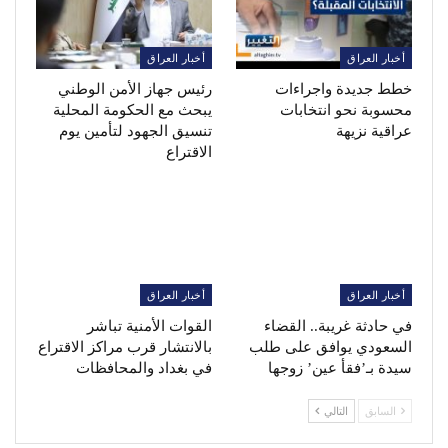
أخبار العراق
أخبار العراق
خطط جديدة واجراءات
رئيس جهاز الأمن الوطني
محسوبة نحو انتخابات
يبحث مع الحكومة المحلية
عراقية نزيهة
تنسيق الجهود لتأمين يوم
الاقتراع
أخبار العراق
أخبار العراق
في حادثة غريبة.. القضاء
القوات الأمنية تباشر
السعودي يوافق على طلب
بالانتشار قرب مراكز الاقتراع
سيدة بـ’فقأ عين’ زوجها
في بغداد والمحافظات
السابق
التالي