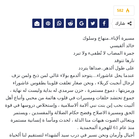
582
شارك
مسيرة ألإباء..منهاج وسلوك
خالد ألقيسي
جمرة المصاب لا تُطفىء ولا تبرد
نارها تتوقد
على طول ألدهر..صداها يتردد
عندما يحل عاشوراء…يتوحد ألدمع بولاء غالي لمن ذبح ولمن نزف
لرجال أنجبت كربلاء ، ونحن صغار تعلقت قلوبنا بطقوس عاشوراء
ورمزيتها ، دموع مستمرة ، حزن سرمدي له بداية وليست له نهاية ،
جموع تحتشد حلقات ومسيرات في قلوب هائمة من محبي وأتباع أهل
ألبيت بحب إبن بنت نبي ألامة ألاسلامية ، وإستخلاص دروسها في قوة
الحق ومسيرة الاصلاح وفضح حكام الضلالة والمفسدين ، ويستمر
ويتعالى الصوت هيهات منا الذلة ، لحدث ومأسا ة إنسانية مستمرة
منذ عام 61 للهجرة ألمحمدية .
أجيال وأزمان ونحن نسير في درب سيد ألشهداء لتستقيم لنا ألحياة