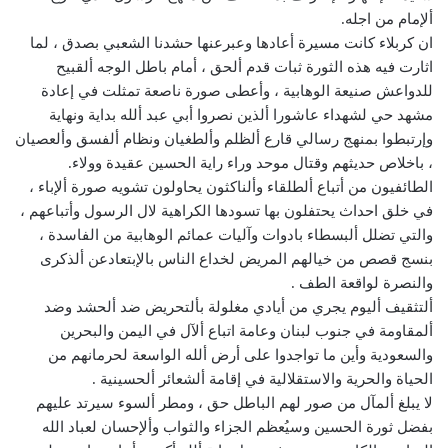
ألإمام من اجله.
ان كربلاء كانت مسيرة أعادها وعبرعنها حشدنا الشعبي بصدق ، لما
اثارت فيه هذه الثورة ثبات قدم ألحق ، أمام باطل الوجه ألقبيح
للدواعش صنيعة الوهابية ، وأعطى صورة ناصعة تمثلت في إعادة
مشهد حي لشهداء عاشورا ألذين نصروا أبي عبد ألله بداية ونهاية
وإرتبطوا بمنهج رسالي قارع ألظلم وألطغيان ونظام ألفسق وألعصيان
، باخلاص حديثهم وقتال موحد وراء راية الحسين عقيدة وولاء.
الطائفيون من أتباع ألطلقاء وألناكثون يحاولون تشويه صورة ألإباء ،
في خلق احداث يحتفلون بها تسودها الكراهية لال الرسول وأتباعهم ،
والتي تضلل ألبسطاء بادوات وآليات عمائم الوهابية من الفاسدة ،
بنسج قصص من خيالهم المريض لخداع الناس بالإبتعادعن ألذكرى
والنصرة لواقعة الطف .
ألتثقيف أليوم يجري من أيادي مغلولة بألتحريض ضد ألحشد وضد
ألمقاومة في جنوب لبنان وعامة اتباع ألآل في اليمن والبحرين
والسعودية وأين ما تواجدوا على أرض ألله الواسعة لحرمانهم من
الحياة والحرية والاستقلالية في إقامة ألشعائر ألحسينية .
لا يبلغ ألمآل من صور لهم الباطل حق ، ومطر ألسوء سيرتد عليهم
بفضل ثورة الحسين وسيُعظم الجزاء والثواب وألإحسان لعباد الله