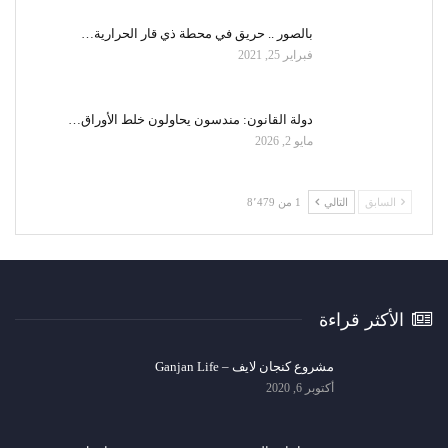
بالصور .. حريق في محطة ذي قار الحرارية…
فبراير 25, 2021
دولة القانون: مندسون يحاولون خلط الأوراق…
مايو 2, 2026
السابق
التالي
1 من 8٬479
الأكثر قراءة
مشروع كنجان لايف – Ganjan Life
أكتوبر 6, 2020