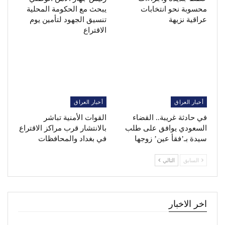
محسوبة نحو انتخابات
يبحث مع الحكومة المحلية
عراقية نزيهة
تنسيق الجهود لتأمين يوم
الاقتراع
أخبار العراق
أخبار العراق
في حادثة غريبة.. القضاء
القوات الأمنية تباشر
السعودي يوافق على طلب
بالانتشار قرب مراكز الاقتراع
سيدة بـ’فقأ عين’ زوجها
في بغداد والمحافظات
السابق
التالي
اخر الاخبار