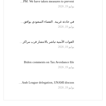
PM: We have taken measures to prevent…
يوليو 19, 2026
في حادثة غريبة.. القضاء السعودي يوافق…
يوليو 19, 2026
القوات الأمنية تباشر بالانتشار قرب مراكز…
يوليو 19, 2026
Biden comments on Tax Avoidance file
يوليو 19, 2026
Arab League delegation, UNAMI discuss…
يوليو 19, 2026