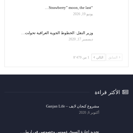
“Strawberry” moon, the last…
يونيو 19, 2026
وزير النقل: الخطوط الجوية العراقية تحولت…
ديسمبر 17, 2020
السابق
التالي
1 من 8٬479
الأكثر قراءة
مشروع كنجان لايف – Ganjan Life
أكتوبر 6, 2020
تجديد اجازة السوق عمومي وخصوصي في اربيل…