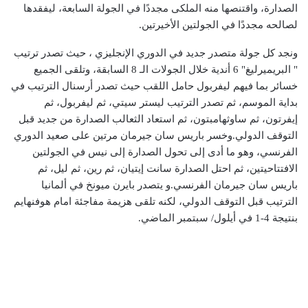
الصدارة، واقتنصها منه الملكى مجددًا في الجولة السابعة، ليفقدها
لصالحه مجددًا في الجولتين الأخيرتين.
ونجد كل جولة متصدر جديد في الدوري الإنجليزي ، حيث تصدر ترتيب
" البريميرليغ" 6 أندية خلال الجولات الـ 8 السابقة، وتلقى الجميع
خسائر بما فيهم ليفربول حامل اللقب حيث تصدر أرسنال الترتيب في
بداية الموسم، ثم تصدر الترتيب ليستر سيتي، ثم ليفربول، ثم
إيفرتون، ثم ساوثهامبتون، ثم استعاد الثعالب الصدارة من جديد قبل
التوقف الدولي.وخسر باريس سان جيرمان مرتين على صعيد الدوري
الفرنسي، وهو ما أدى إلى تحول الصدارة إلى نيس في الجولتين
الافتتاحيتين، ثم احتل الصدارة سانت إيتيان، ثم رين، ثم ليل، ثم
باريس سان جيرمان الفرنسي.و يتصدر بايرن ميونخ في ألمانيا
الترتيب قبل التوقف الدولي، لكنه تلقى هزيمة مفاجئة امام هوفنهايم
بنتيجة 4-1 في أيلول/ سبتمبر الماضي.