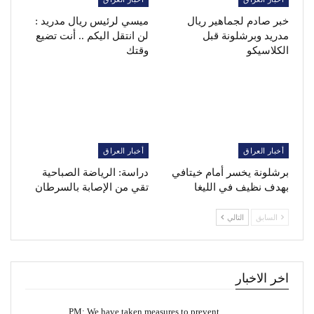
خبر صادم لجماهير ريال
ميسي لرئيس ريال مدريد :
مدريد وبرشلونة قبل
لن انتقل اليكم .. أنت تضيع
الكلاسيكو
وقتك
أخبار العراق
أخبار العراق
برشلونة يخسر أمام خيتافي
دراسة: الرياضة الصباحية
بهدف نظيف في الليغا
تقي من الإصابة بالسرطان
السابق
التالي
اخر الاخبار
PM: We have taken measures to prevent…