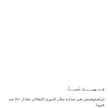
قـــد يهمــــــــك أيضــــــاُ :
إبراهيموفيتش يعزز صدارة ميلان للدوري الإيطالي بتعادل +90 ضد
فيرونا