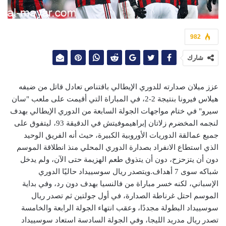
982
شارك
عزز ميلان صدارته للدوري الإيطالي باقتناص تعادل قاتل من ضيفه
هيلاس فيرونا بنتيجة 2-2، في المباراة التي أقيمت على ملعب "سان
سيرو" في ختام مواجهات الجولة السابعة من الدوري الإيطالي بهدف
لنجمه المخضرم زلاتان إبراهيموفيتش في الدقيقة 93، ليتفوق على
جميع عمالقة الدوريات الأوروبية الكبيرة، حيث أنه الفريق الوحيد
الذي استطاع الانفراد بصدارة الدوري المحلي منذ انطلاقة الموسم
دون أن يتزحزح، دون أن يتذوق طعم الهزيمة حتى الآن، ولم يدخل
شباكه سوى 7 أهداف.ويتصدر ريال سوسييداد حاليًا الدوري
الإسباني، لكنه خسر مباراة من فالنسيا بهدف دون رد، وفي بداية
الموسم احتل غرناطة الصدارة، في أول جولتين ثم تصدر ريال
سوسييداد البطولة مجددًا، وعقب انتهاء الجولة الرابعة والخامسة
تصدر ريال مدريد الليجا، وفي الجولة السادسة استعاد سوسييداد