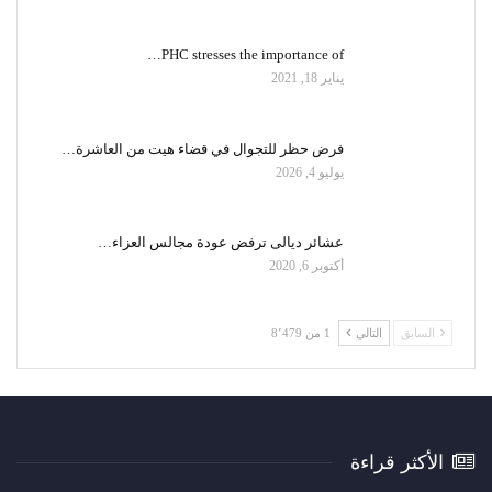
PHC stresses the importance of…
يناير 18, 2021
فرض حظر للتجوال في قضاء هيت من العاشرة…
يوليو 4, 2026
عشائر ديالى ترفض عودة مجالس العزاء…
أكتوبر 6, 2020
السابق
التالي
1 من 8٬479
الأكثر قراءة