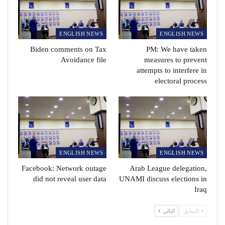
ENGLISH NEWS
ENGLISH NEWS
Biden comments on Tax
PM: We have taken
Avoidance file
measures to prevent
attempts to interfere in
electoral process
ENGLISH NEWS
ENGLISH NEWS
Facebook: Network outage
Arab League delegation,
did not reveal user data
UNAMI discuss elections in
Iraq
السابق
التالي