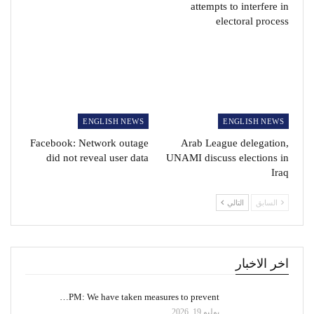
attempts to interfere in
electoral process
ENGLISH NEWS
ENGLISH NEWS
Facebook: Network outage
Arab League delegation,
did not reveal user data
UNAMI discuss elections in
Iraq
السابق
التالي
اخر الاخبار
PM: We have taken measures to prevent…
يوليو 19, 2026