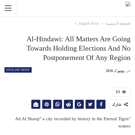
الصفحة الرئيسية
English News
Al-Hindawi: All Matters Are Going
Towards Holding Elections And No
Postponement Of Any Region
ENGLISH NEWS
في
يونيو 2, 2026
53
شارك
"Ali Al Sharqi" a city recorded by history in the Eternal Tigris
waters