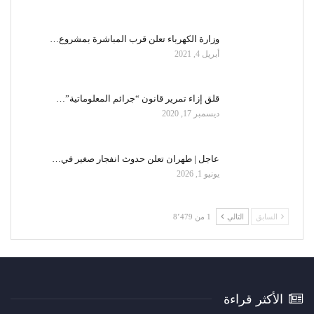
وزارة الكهرباء تعلن قرب المباشرة بمشروع…
أبريل 4, 2021
قلق إزاء تمرير قانون “جرائم المعلوماتية”…
ديسمبر 17, 2020
عاجل | طهران تعلن حدوث انفجار صغير في…
يونيو 1, 2026
السابق
التالي
1 من 8٬479
الأكثر قراءة