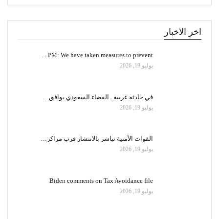
اخر الاخبار
PM: We have taken measures to prevent…
يوليو 19, 2026
في حادثة غريبة.. القضاء السعودي يوافق…
يوليو 19, 2026
القوات الأمنية تباشر بالانتشار قرب مراكز…
يوليو 19, 2026
Biden comments on Tax Avoidance file
يوليو 19, 2026