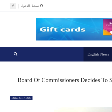
تسجيل الدخول
English News
Board Of Commissioners Decides To S
ENGLISH NEWS