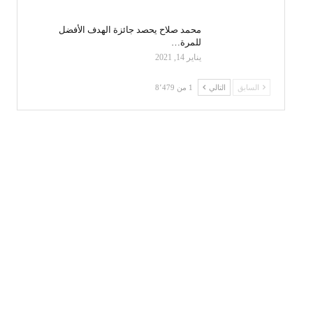
محمد صلاح يحصد جائزة الهدف الأفضل
للمرة…
يناير 14, 2021
السابق
التالي
1 من 8٬479