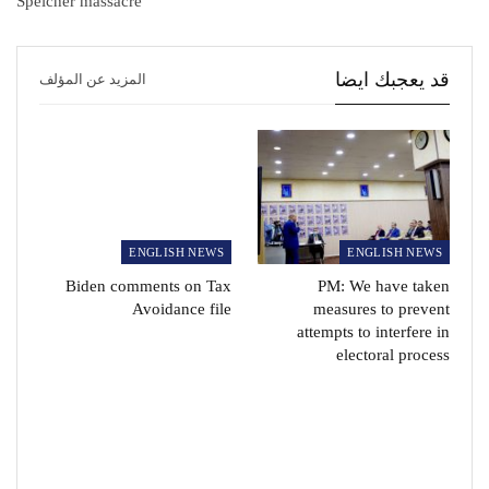
Speicher massacre
قد يعجبك ايضا
المزيد عن المؤلف
ENGLISH NEWS
ENGLISH NEWS
Biden comments on Tax
PM: We have taken
Avoidance file
measures to prevent
attempts to interfere in
electoral process