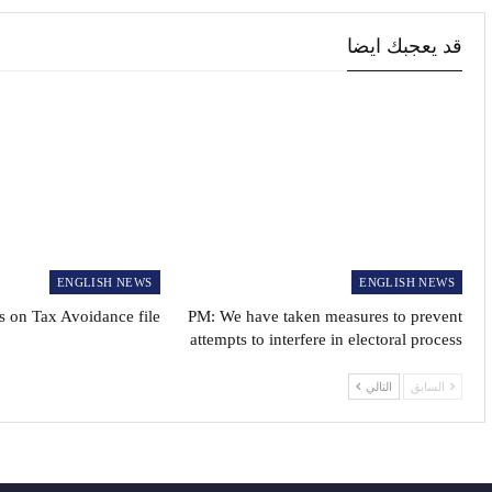
قد يعجبك ايضا
ENGLISH NEWS
ENGLISH NEWS
 on Tax Avoidance file
PM: We have taken measures to prevent
attempts to interfere in electoral process
السابق
التالي