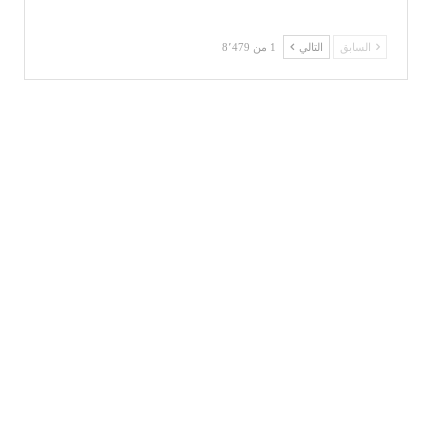
السابق
التالي
1 من 8٬479