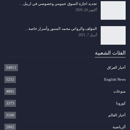
تجديد اجازة السوق عمومي وخصوصي في اربيل…
أكتوبر 24, 2020
المؤلف والروائي محمد السنور وأسرار خاصة…
أبريل 7, 2021
الفئات الشعبية
أخبار العراق
34811
5252
English News
منوعات
4861
كورونا
3375
أخبار العالم
3100
ألرياضية
2902