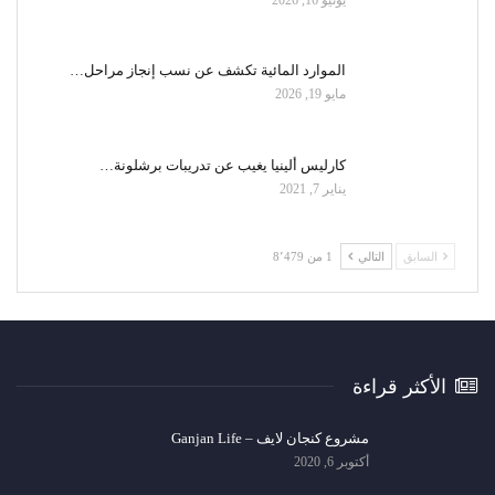
الموارد المائية تكشف عن نسب إنجاز مراحل…
مايو 19, 2026
كارليس ألينيا يغيب عن تدريبات برشلونة…
يناير 7, 2021
السابق
التالي
1 من 8٬479
الأكثر قراءة
مشروع كنجان لايف – Ganjan Life
أكتوبر 6, 2020