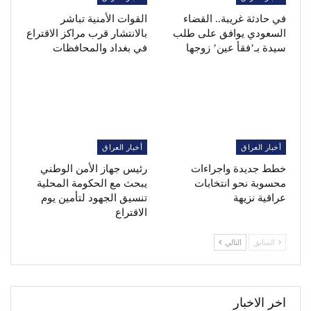
في حادثة غريبة.. القضاء
القوات الأمنية تباشر
السعودي يوافق على طلب
بالانتشار قرب مراكز الاقتراع
سيدة بـ’فقأ عين’ زوجها
في بغداد والمحافظات
أخبار العراق
أخبار العراق
خطط جديدة واجراءات
رئيس جهاز الأمن الوطني
محسوبة نحو انتخابات
يبحث مع الحكومة المحلية
عراقية نزيهة
تنسيق الجهود لتأمين يوم
الاقتراع
السابق
التالي
اخر الاخبار