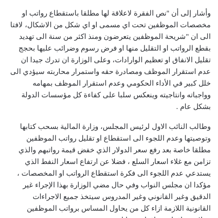
وأشار إلى أن "نص الفقرة لاعلاقة لها مطلقا باستقطاع رواتب او
مخصصات الموظفين تحت اي مسمى او اي شكل من الاشكال، لافتا
الى ان "شريحة الموظفين يتعرضون ومنذ اكثر من سنة الى تهديد
بقطع الرواتب او التقليل منها او فرض رسوم وضرائب عليها بحجج
تقليل الانفاق او تعظيم الوارادات، وعلى الوزارة ان تدرك جيدا ان
عدم استقرار الموظف ومصادرة حقه واستمرار محاربته سيؤدي الى
خلل كبير في الأداء الحكومي وعدم استقرار الموظف بمهامه
وواجباته وانتاجيته وينعكس سلبا على كفاءة كل مؤسسات الدولة
بشكل عام .
وطالب النائب الاول لرئيس المجلس، وزارة المالية بسحب كتابها
وتوصيتها وعدم اللجوء الى استقطاع او تقليل رواتب الموظفين
مطلقا خاصة بعد رفع سعر الدولار الذي خفض قيمة رواتبهم والذي
تزامن مع غلاء اسعار السلع ، فضلا عن ارتفاع اسعار النفط الذي
يستدعي عدم اللجوء الى فكرة استقطاع الرواتب او المخصصات ،
مؤكدا ان مجلس النواب وفي حال مضي الوزارة بهذا الإجراء غير
الدقيق وغير القانوني وغير المدروس سيتخذ جميع الاجراءات
القانونية اللازمة ازاء كل من يحاول المساس برواتب الموظفين