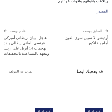
ويتلاعب باقواتهم واقوات عوائلهم.
المصدر
السابق بوست
القادم بوست
أوديشو: لا سبيل سوى الفوز
عاجل | بيان بريطاني أميركي
أمام باخاتكور
فرنسي ألماني إيطالي يندد
بهجمات 14 أبريل على اربيل
ويتعهد بالمساعدة بالتحقيقات
قد يعجبك ايضا
المزيد عن المؤلف
أخبار العراق
أخبار العراق