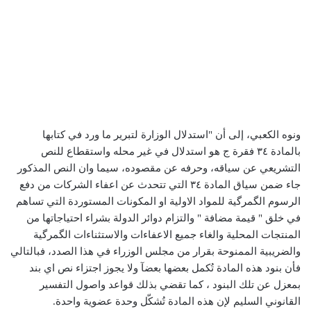
ونوه الكعبي، إلى أن "استدلال الوزارة لتبرير ما ورد في كتابها
بالمادة ٣٤ فقرة ج هو استدلال في غير محله واستقطاع للنص
التشريعي عن سياقه، وحرفه عن مقصوده، سيما وان النص المذكور
جاء ضمن سياق المادة ٣٤ التي تتحدث عن اعفاء الشركات من دفع
الرسوم الگمرگية للمواد الاولية او المكونات المستوردة التي تساهم
في خلق " قيمة مضافة " والتزام دوائر الدولة بشراء احتياجاتها من
المنتجات المحلية والغاء جميع الاعفاءات والاستثناءات الگمرگية
والضريبية الممنوحة بقرار من مجلس الوزراء في هذا الصدد، فبالتالي
فأن بنود هذه المادة تُكمل بعضها بعضآ ولا يجوز اجتزاء نص اي بند
بمعزل عن تلك البنود ، كما تقضي بذلك قواعد واصول التفسير
القانوني السليم لإن هذه المادة تُشكّل وحدة عضوية واحدة.