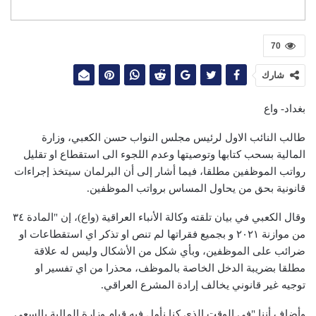
70
شارك
بغداد- واع
طالب النائب الاول لرئيس مجلس النواب حسن الكعبي، وزارة
المالية بسحب كتابها وتوصيتها وعدم اللجوء الى استقطاع او تقليل
رواتب الموظفين مطلقا، فيما أشار إلى أن البرلمان سيتخذ إجراءات
قانونية بحق من يحاول المساس برواتب الموظفين.
وقال الكعبي في بيان تلقته وكالة الأنباء العراقية (واع)، إن "المادة ٣٤
من موازنة ٢٠٢١ و بجميع فقراتها لم تنص او تذكر اي استقطاعات او
ضرائب على الموظفين، وبأي شكل من الأشكال وليس له علاقة
مطلقا بضريبة الدخل الخاصة بالموظف، محذرا من اي تفسير او
توجيه غير قانوني يخالف إرادة المشرع العراقي.
وأضاف أننا "في الوقت الذي كنا نأمل فيه قيام وزارة المالية بالسعي