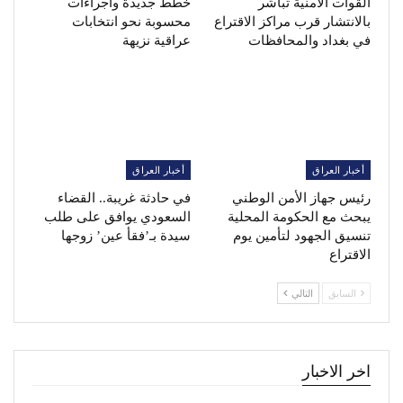
القوات الأمنية تباشر
خطط جديدة واجراءات
بالانتشار قرب مراكز الاقتراع
محسوبة نحو انتخابات
في بغداد والمحافظات
عراقية نزيهة
أخبار العراق
أخبار العراق
رئيس جهاز الأمن الوطني
في حادثة غريبة.. القضاء
يبحث مع الحكومة المحلية
السعودي يوافق على طلب
تنسيق الجهود لتأمين يوم
سيدة بـ’فقأ عين’ زوجها
الاقتراع
السابق
التالي
اخر الاخبار