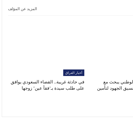
المزيد عن المؤلف
أخبار العراق
الوطني يبحث مع
في حادثة غريبة.. القضاء السعودي يوافق
نسيق الجهود لتأمين
على طلب سيدة بـ’فقأ عين’ زوجها