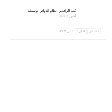
كتلة الرافدين: نظام الدوائر الوسطية…
أكتوبر 6, 2020
السابق
التالي
1 من 8٬479