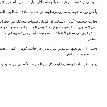
سيعاني برشلونة من غيابات بالجملة خلال مباراته القوية أمام يوفن
وأعلن رونالد كومان، مدرب برشلونة عن قائمة النادي الكتالوني التي 
وقالت صحيفة "آس" الإسبانية إن كومان سيواجه مشكلة في خط الدفا
التي لا تنتهي، ثانيا عقوبة جيرارد بيكيهفي المباراة الماضية وحصول
مدافع قوي في سوق الانتقالات الصيفية، رابعا رحيل توديبو في هذا ا
مينغيز.
وحتى الآن لم يظهر ماتيوس فيرنانديز، في قائمة كومان، كما أن هذه 
العضلية منذ 6 أسابيع.
ويغيب عن قائمة برشلونة أيضا كل من الحارس الألماني تير شتيغن، وا