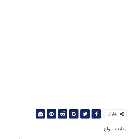
شارك
متابعة – واع